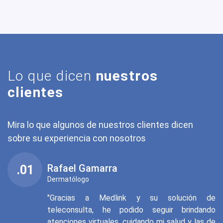
Lo que dicen
nuestros
clientes
Mira lo que algunos de nuestros clientes dicen
sobre su experiencia con nosotros
Gamarra
Marielle Ho
.02
go
Endocrinóloga
s a Medlink y su solución de
"Con la web 
ulta, he podido seguir brindando
tener mayor 
 virtuales, cuidando mi salud y las de
muchísimas má