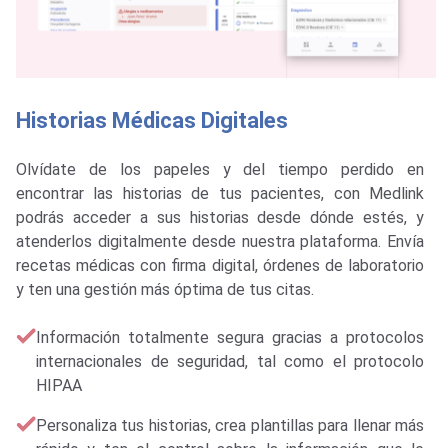
Teleconsulta
as Digitales
Atiende a tus paciente
peles y del tiempo perdido en
desde Medlink y sin ne
ias de tus pacientes, con Medlink
de terceros. Aprovecha
s historias desde dónde estés, y
remota, tales como ahor
te desde nuestra plataforma. Envía
seguridad y cuidado de l
rma digital, órdenes de laboratorio
óptima de tus citas.
Nuestros sistema ta
domiciliarias y presen
mente segura gracias a protocolos
Tus pacientes podrá
 seguridad, tal como el protocolo
cualquier dispositivo
orias, crea plantillas para llenar más