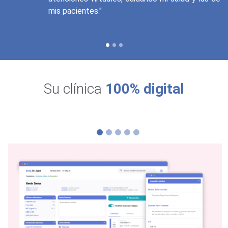
tes."
Su clínica
100% digital