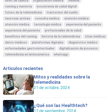
dolor de cabeza
organización médica
medlink
running y memoria
ecosistema de salud digital
futuro de la telemedicina
trastornos del sueño
neuronas activas
consulta médica
atención médica
atención médica
tecnología médica
experiencia del paciente
experiencia del paciente
profesionales de la salud
beneficios del running
historia de la telemedicina
citas médicas
datos médicos
plataformas digitales
diagnóstico médico
enfermedades gastrointestinales
digitalización de procesos
telemedicina en latinoamérica
whatsapp
Articulos recientes
Mitos y realidades sobre la
telemedicina
21 de octubre, 2024
¿Qué son las Healthtech?
17 de septiembre, 2024