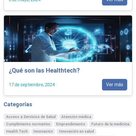
¿Qué son las Healthtech?
Ver más
17 de septiembre, 2024
Categorías
Acceso a Servicios de Salud
Atención médica
Cumplimiento normativo
Emprendimiento
Futuro de la medicina
Health Tech
Innovación
Innovación en salud